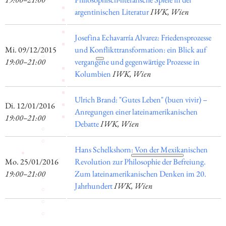
Mitarbeiter_innen
argentinischen Literatur
IWK, Wien
Vorstand
Tätigkeitsberichte
Josefina Echavarría Alvarez: Friedensprozesse
Vermietung
​Mi. 09/12/2015
und Konflikttransformation: ein Blick auf
Schwerpunkte
19:00–21:00
vergangene und gegenwärtige Prozesse in
Bildung
Kolumbien
IWK, Wien
Interkulturalität
Gender Studies
Ulrich Brand: "Gutes Leben" (buen vivir) –
Kunst und Kultur
​Di. 12/01/2016
Anregungen einer lateinamerikanischen
Wissen und Gesellschaft
19:00–21:00
Debatte
IWK, Wien
Dokumentationsstelle Frauenforschung
Bibliothek
Hans Schelkshorn: Von der Mexikanischen
Veranstaltungen
​Mo. 25/01/2016
Revolution zur Philosophie der Befreiung.
Vortragsreihe
19:00–21:00
Zum lateinamerikanischen Denken im 20.
Tagungen
Jahrhundert
IWK, Wien
Präsentationen
Workshops
Vergangene
Digitales