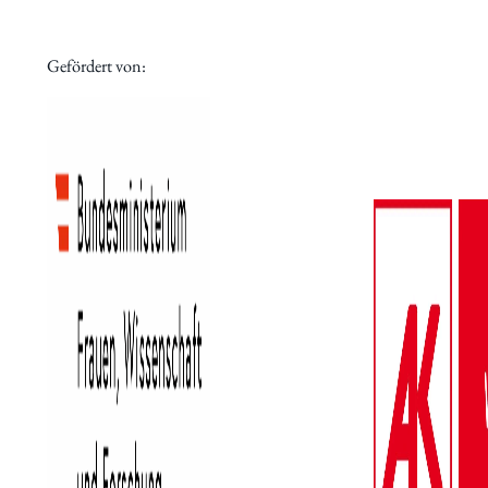
Archiv des IWK
Podcast
Gefördert von:
Videothek
Publikationen
Aufsätze
Programmdatenbank
biografiA
Kontakt