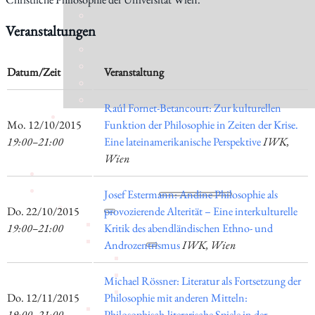
Veranstaltungen
Datum/Zeit
Veranstaltung
Raúl Fornet-Betancourt: Zur kulturellen
​Mo. 12/10/2015
Funktion der Philosophie in Zeiten der Krise.
19:00–21:00
Eine lateinamerikanische Perspektive
IWK,
Wien
Aktuelles
Forschung
Josef Estermann: Andine Philosophie als
Institut
​Do. 22/10/2015
provozierende Alterität – Eine interkulturelle
Statuten
19:00–21:00
Kritik des abendländischen Ethno- und
Geschichte
Androzentrismus
IWK, Wien
Jubiläumsjahr 80 Jahre IWK
Jubiläumsfeier 75 Jahre IWK
Michael Rössner: Literatur als Fortsetzung der
Jubiläumsfeier 70 Jahre IWK
​Do. 12/11/2015
Philosophie mit anderen Mitteln:
Mitgliedschaft
19:00–21:00
Philosophisch-literarische Spiele in der