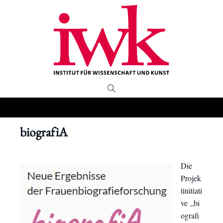
biografiA
Die
Projek
tinitiati
ve „bi
ografi