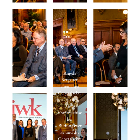
Angela
Bergauer,
ehemalige
Generalsekre
tärin des
Rings
Österreichisc
her
Bildungswer
ke und die
Generalsekre