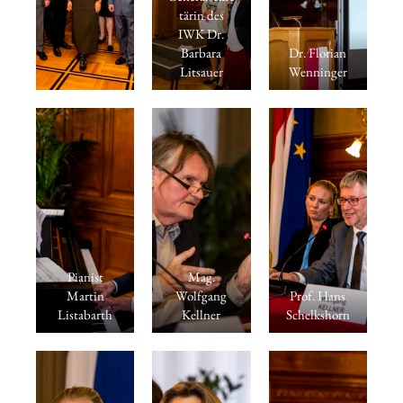
tärin des
IWK Dr.
Barbara
Dr. Florian
Litsauer
Wenninger
Pianist
Mag.
Martin
Wolfgang
Prof. Hans
Listabarth
Kellner
Schelkshorn