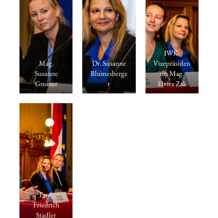
IWK-
Mag.
Dr. Susanne
Vizepräsiden
Susanne
Blumesberge
tin Mag.
Gmoser
r
Elvira Zak
Prof.
Friedrich
Stadler