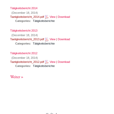
Tätigkeitsbericht 2014
(December 18, 2014)
Taetigkeitsbericht_2014.pdf
View
|
Download
Categories:
Tätigkeitsberichte
Tätigkeitsbericht 2013
(December 18, 2014)
Taetigkeitsbericht_2013.pdf
View
|
Download
Categories:
Tätigkeitsberichte
Tätigkeitsbericht 2012
(December 18, 2014)
Taetigkeitsbericht_2012.pdf
View
|
Download
Categories:
Tätigkeitsberichte
Weiter »