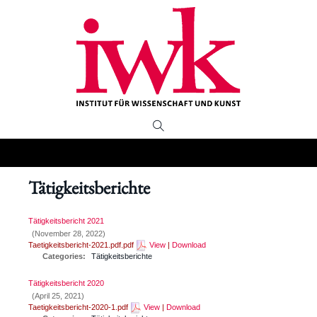
Tätigkeitsberichte
Tätigkeitsbericht 2021
(November 28, 2022)
Taetigkeitsbericht-2021.pdf.pdf
View
|
Download
Categories:
Tätigkeitsberichte
Tätigkeitsbericht 2020
(April 25, 2021)
Taetigkeitsbericht-2020-1.pdf
View
|
Download