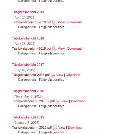
Categories:
Tätigkeitsberichte
Tätigkeitsbericht 2019
(April 24, 2021)
Taetigkeitsbericht-2019.pdf
View
|
Download
Categories:
Tätigkeitsberichte
Tätigkeitsbericht 2018
(April 23, 2021)
Taetigkeitsbericht-2018.pdf
View
|
Download
Categories:
Tätigkeitsberichte
Tätigkeitsbericht 2017
(July 10, 2019)
Tätigkeitsbericht-2017.pdf
View
|
Download
Categories:
Tätigkeitsberichte
Tätigkeitsbericht 2016
(November 7, 2017)
Taetigkeitsbericht_2016-2.pdf
View
|
Download
Categories:
Tätigkeitsberichte
Tätigkeitsbericht 2015
(January 5, 2016)
Taetigkeitsbericht_2015.pdf
View
|
Download
Categories:
Tätigkeitsberichte