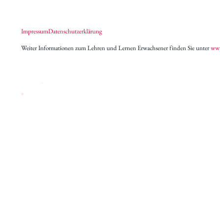
Archiv des IWK
Podcast
Impressum
Datenschutzerklärung
Videothek
Publikationen
Weiter Informationen zum Lehren und Lernen Erwachsener finden Sie unter
www
Aufsätze
Programmdatenbank
biografiA
Kontakt