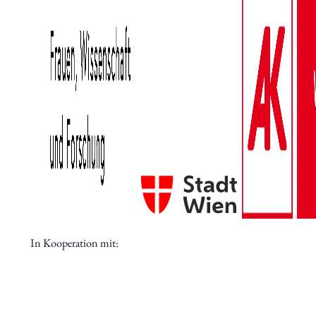
Aktuelles
Forschung
Institut
Statuten
Geschichte
In Kooperation mit:
Jubiläumsjahr 80 Jahre IWK
Jubiläumsfeier 75 Jahre IWK
Jubiläumsfeier 70 Jahre IWK
Mitgliedschaft