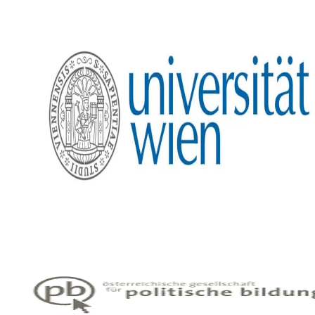
Mitarbeiter_innen
Vorstand
Tätigkeitsberichte
Vermietung
Schwerpunkte
Bildung
Interkulturalität
Gender Studies
Kunst und Kultur
Wissen und Gesellschaft
Dokumentationsstelle Frauenforschung
Bibliothek
Veranstaltungen
Vortragsreihe
Tagungen
Präsentationen
Workshops
Vergangene
Digitales