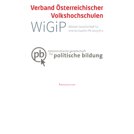
Impressum
Datenschutzerklärung
Weiter Informationen zum Lehren und Lernen Erwachsener finden Sie
unter
www.erwachsenenbildung.at