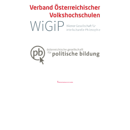
Impressum
Datenschutzerklärung
Weiter Informationen zum Lehren und Lernen Erwachsener finden Sie
unter
www.erwachsenenbildung.at