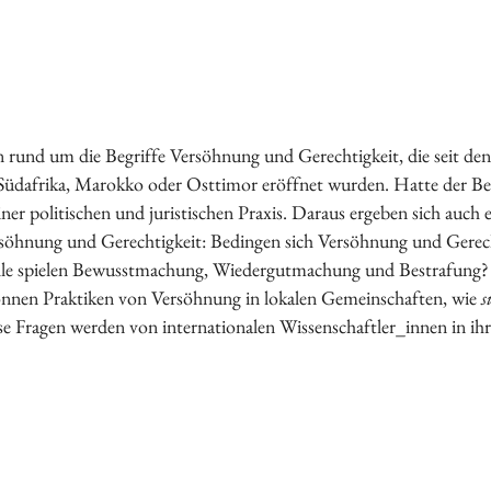
Vorstand
Tätigkeitsberichte
Vermietung
Bildung
Interkulturalität
 rund um die Begriffe Versöhnung und Gerechtigkeit, die seit den 
Gender Studies
dafrika, Marokko oder Osttimor eröffnet wurden. Hatte der Begri
Kunst und Kultur
er politischen und juristischen Praxis. Daraus ergeben sich auch 
Wissen und Gesellschaft
 Versöhnung und Gerechtigkeit: Bedingen sich Versöhnung und Gerech
Dokumentationsstelle Frauenforschung
olle spielen Bewusstmachung, Wiedergutmachung und Bestrafung? 
Bibliothek
können Praktiken von Versöhnung in lokalen Gemeinschaften, wie
s
e Fragen werden von internationalen Wissenschaftler_innen in ihr
Vortragsreihe
Tagungen
Präsentationen
Workshops
Vergangene