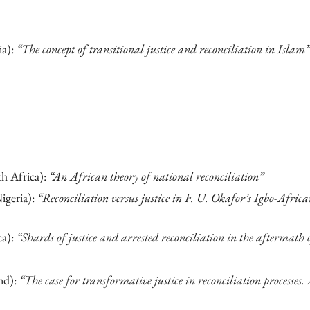
ia):
“The concept of transitional justice and reconciliation in Islam”
h Africa):
“An African theory of national reconciliation”
igeria):
“Reconciliation versus justice in F. U. Okafor’s Igbo-Africa
ca):
“Shards of justice and arrested reconciliation in the aftermath 
and):
“The case for transformative justice in reconciliation processe