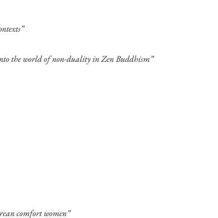
ontexts”
y into the world of non-duality in Zen Buddhism”
Korean comfort women”