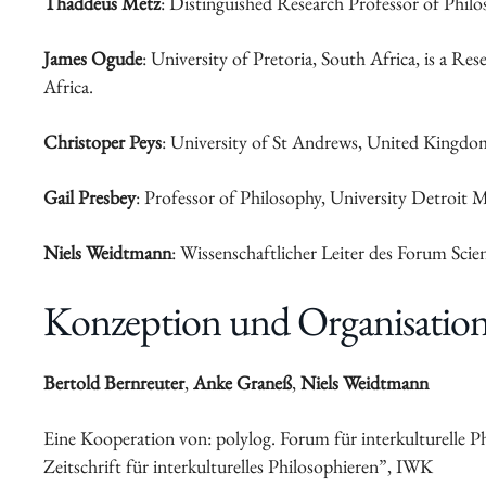
Thaddeus Metz
: Distinguished Research Professor of Philo
James Ogude
: University of Pretoria, South Africa, is a R
Africa.
Christoper Peys
: University of St Andrews, United Kingdom,
Gail Presbey
: Professor of Philosophy, University Detroit M
Niels Weidtmann
: Wissenschaftlicher Leiter des Forum Sci
Konzeption und Organisatio
Bertold Bernreuter
,
Anke Graneß
,
Niels Weidtmann
Eine Kooperation von: polylog. Forum für interkulturelle P
Zeitschrift für interkulturelles Philosophieren”, IWK