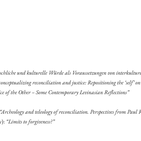
Archiv des IWK
Podcast
Videothek
Publikationen
Aufsätze
Programmdatenbank
biografiA
Kontakt
hliche und kulturelle Würde als Voraussetzungen von interkultur
onceptualizing reconciliation and justice: Repositioning the ‘self’ o
ice of the Other – Some Contemporary Levinasian Reflections”
“Archeology and teleology of reconciliation. Perspectives from Paul 
y):
“Limits to forgiveness?”