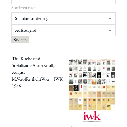
Sortieren nach:
Titel
Kirche und
Sozialismus
Autor
Knoll,
August
M.
Veröffentlicht
Wien : IWK
1946