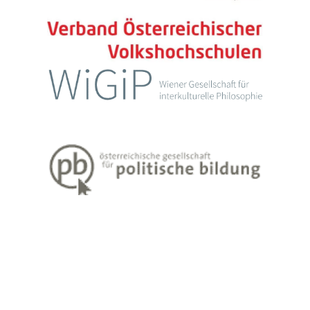
Impressum
Datenschutzerklärung
Weiter Informationen zum Lehren und Lernen Erwachsener finden Sie
unter
www.erwachsenenbildung.at