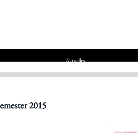
Aktuelles
Statuten
Jubiläumsjahr 80 Jahre IWK
emester 2015
Jubiläumsfeier 75 Jahre IWK
Jubiläumsfeier 70 Jahre IWK
Mitgliedschaft
Mitarbeiter_innen