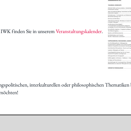
Vorstand
Tätigkeitsberichte
Vermietung
s IWK finden Sie in unserem
Veranstaltungskalender
.
Bildung
Interkulturalität
Gender Studies
Kunst und Kultur
Wissen und Gesellschaft
Dokumentationsstelle Frauenforschung
Bibliothek
gspolitischen, interkulturellen oder philosophischen Thematiken b
 möchten!
Vortragsreihe
Tagungen
Präsentationen
Workshops
Vergangene