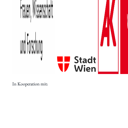
Archiv des IWK
Podcast
Videothek
Publikationen
Aufsätze
Programmdatenbank
biografiA
Kontakt
In Kooperation mit: