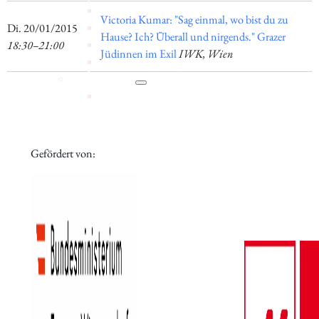
Mitarbeiter_innen
Victoria Kumar: "Sag einmal, wo bist du zu
Vorstand
​Di. 20/01/2015
Hause? Ich? Überall und nirgends." Grazer
Tätigkeitsberichte
18:30–21:00
Jüdinnen im Exil
IWK, Wien
Vermietung
Schwerpunkte
Bildung
Interkulturalität
Gender Studies
Kunst und Kultur
Gefördert von:
Wissen und Gesellschaft
Dokumentationsstelle Frauenforschung
Bibliothek
Veranstaltungen
Vortragsreihe
Tagungen
Präsentationen
Workshops
Vergangene
Digitales