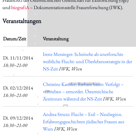
FrauenAG der Österreichischen Gesellschaft für Exilforschung (öge)
und
biografiA
– Dokumentationsstelle Frauenforschung (IWK).
Veranstaltungen
Datum/Zeit
Veranstaltung
Irene Messinger: Scheinehe als unerforschte
​Di. 11/11/2014
weibliche Flucht- und Überlebensstrategie in der
18:30–21:00
NS-Zeit
IWK, Wien
Aktuelles
Forschung
Christine Kanzler, Barbara Sauer: Verfolgt –
​Di. 02/12/2014
Institut
vertrieben – ermordet. Österreichische
18:30–21:00
Statuten
Ärztinnen während der NS-Zeit
IWK, Wien
Geschichte
Jubiläumsjahr 80 Jahre IWK
Andrea Strutz: Flucht – Exil – Neubeginn.
​Di. 09/12/2014
Jubiläumsfeier 75 Jahre IWK
Erfahrungsgeschichten jüdischer Frauen aus
18:30–21:00
Jubiläumsfeier 70 Jahre IWK
Wien
IWK, Wien
Mitgliedschaft