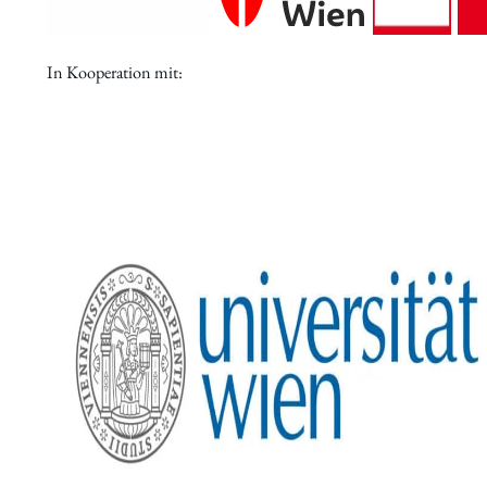
Archiv des IWK
Podcast
In Kooperation mit:
Videothek
Publikationen
Aufsätze
Programmdatenbank
biografiA
Kontakt