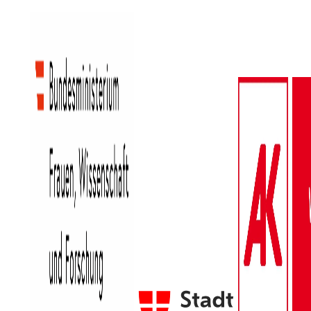
Mitarbeiter_innen
Vorstand
Tätigkeitsberichte
Vermietung
Schwerpunkte
Bildung
Interkulturalität
Gender Studies
Kunst und Kultur
Wissen und Gesellschaft
Dokumentationsstelle Frauenforschung
Bibliothek
Veranstaltungen
Vortragsreihe
Tagungen
Präsentationen
Workshops
Vergangene
Digitales