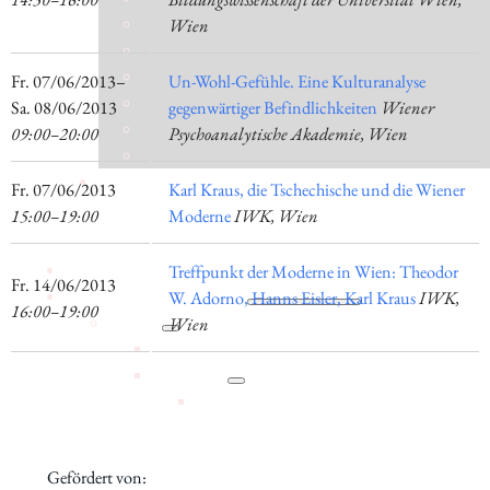
Wien
​Fr. 07/06/2013–​
Un-Wohl-Gefühle. Eine Kulturanalyse
Sa. 08/06/2013
gegenwärtiger Befindlichkeiten
Wiener
09:00–20:00
Psychoanalytische Akademie, Wien
​Fr. 07/06/2013
Karl Kraus, die Tschechische und die Wiener
15:00–19:00
Moderne
IWK, Wien
Aktuelles
Treffpunkt der Moderne in Wien: Theodor
​Fr. 14/06/2013
Forschung
W. Adorno, Hanns Eisler, Karl Kraus
IWK,
16:00–19:00
Institut
Wien
Statuten
Geschichte
Jubiläumsjahr 80 Jahre IWK
Jubiläumsfeier 75 Jahre IWK
Jubiläumsfeier 70 Jahre IWK
Gefördert von:
Mitgliedschaft