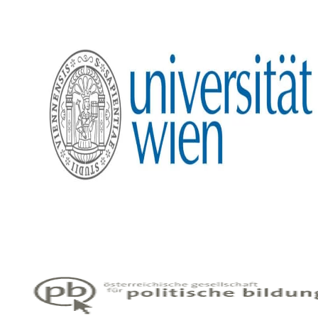
Mitarbeiter_innen
Vorstand
Tätigkeitsberichte
Vermietung
Schwerpunkte
Bildung
Interkulturalität
Gender Studies
Kunst und Kultur
Wissen und Gesellschaft
Dokumentationsstelle Frauenforschung
Bibliothek
Veranstaltungen
Vortragsreihe
Tagungen
Präsentationen
Workshops
Vergangene
Digitales