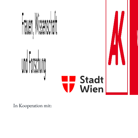
Aktuelles
Forschung
Institut
Statuten
Geschichte
In Kooperation mit:
Jubiläumsjahr 80 Jahre IWK
Jubiläumsfeier 75 Jahre IWK
Jubiläumsfeier 70 Jahre IWK
Mitgliedschaft