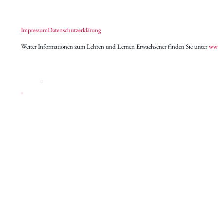
Archiv des IWK
Podcast
Impressum
Datenschutzerklärung
Videothek
Publikationen
Weiter Informationen zum Lehren und Lernen Erwachsener finden Sie unter
www
Aufsätze
Programmdatenbank
biografiA
Kontakt