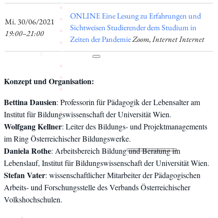
Mitarbeiter_innen
ONLINE Eine Lesung zu Erfahrungen und
Vorstand
​Mi. 30/06/2021
Sichtweisen Studierender dem Studium in
Tätigkeitsberichte
19:00–21:00
Zeiten der Pandemie
Zoom, Internet Internet
Vermietung
Schwerpunkte
Bildung
Interkulturalität
Konzept und Organisation:
Gender Studies
Kunst und Kultur
Bettina Dausien
: Professorin für Pädagogik der Lebensalter am
Wissen und Gesellschaft
Institut für Bildungswissenschaft der Universität Wien.
Dokumentationsstelle Frauenforschung
Wolfgang Kellner
: Leiter des Bildungs- und Projektmanagements
Bibliothek
im Ring Österreichischer Bildungswerke.
Veranstaltungen
Daniela Rothe
: Arbeitsbereich Bildung und Beratung im
Vortragsreihe
Lebenslauf, Institut für Bildungswissenschaft der Universität Wien.
Tagungen
Stefan Vater
: wissenschaftlicher Mitarbeiter der Pädagogischen
Präsentationen
Arbeits- und Forschungsstelle des Verbands Österreichischer
Workshops
Volkshochschulen.
Vergangene
Digitales