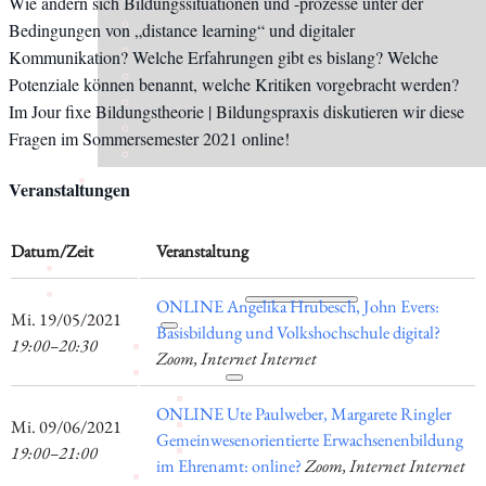
Wie ändern sich Bildungssituationen und -prozesse unter der
Bedingungen von „distance learning“ und digitaler
Kommunikation? Welche Erfahrungen gibt es bislang? Welche
Potenziale können benannt, welche Kritiken vorgebracht werden?
Im Jour fixe Bildungstheorie | Bildungspraxis diskutieren wir diese
Fragen im Sommersemester 2021 online!
Veranstaltungen
Datum/Zeit
Veranstaltung
Aktuelles
Forschung
ONLINE Angelika Hrubesch, John Evers:
Institut
​Mi. 19/05/2021
Basisbildung und Volkshochschule digital?
Statuten
19:00–20:30
Zoom, Internet Internet
Geschichte
Jubiläumsjahr 80 Jahre IWK
ONLINE Ute Paulweber, Margarete Ringler
Jubiläumsfeier 75 Jahre IWK
​Mi. 09/06/2021
Gemeinwesenorientierte Erwachsenenbildung
Jubiläumsfeier 70 Jahre IWK
19:00–21:00
im Ehrenamt: online?
Zoom, Internet Internet
Mitgliedschaft