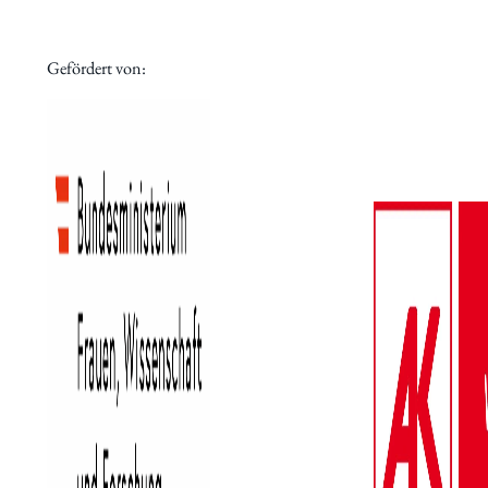
Archiv des IWK
Podcast
Gefördert von:
Videothek
Publikationen
Aufsätze
Programmdatenbank
biografiA
Kontakt