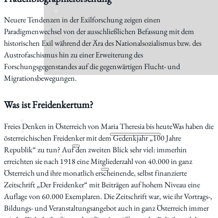
Neuere Tendenzen in der Exilforschung zeigen einen
Paradigmenwechsel von der ausschließlichen Befassung mit dem
historischen Exil während der Ära des Nationalsozialismus bzw. des
Austrofaschismus hin zu einer Erweiterung des
Forschungsgegenstandes auf die gegenwärtigen Flucht- und
Migrationsbewegungen.
Was ist Freidenkertum?
Aktuelles
Freies Denken in Österreich von Maria Theresia bis heuteWas haben die
Forschung
österreichischen Freidenker mit dem Gedenkjahr „100 Jahre
Institut
Republik“ zu tun? Auf den zweiten Blick sehr viel: immerhin
Statuten
erreichten sie nach 1918 eine Mitgliederzahl von 40.000 in ganz
Geschichte
Österreich und ihre monatlich erscheinende, selbst finanzierte
Jubiläumsjahr 80 Jahre IWK
Zeitschrift „Der Freidenker“ mit Beiträgen auf hohem Niveau eine
Jubiläumsfeier 75 Jahre IWK
Auflage von 60.000 Exemplaren. Die Zeitschrift war, wie ihr Vortrags-,
Jubiläumsfeier 70 Jahre IWK
Bildungs- und Veranstaltungsangebot auch in ganz Österreich immer
Mitgliedschaft