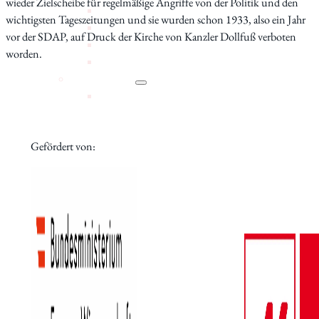
wieder Zielscheibe für regelmäßige Angriffe von der Politik und den
Mitarbeiter_innen
wichtigsten Tageszeitungen und sie wurden schon 1933, also ein Jahr
Vorstand
vor der SDAP, auf Druck der Kirche von Kanzler Dollfuß verboten
Tätigkeitsberichte
worden.
Vermietung
Schwerpunkte
Bildung
Interkulturalität
Gender Studies
Gefördert von:
Kunst und Kultur
Wissen und Gesellschaft
Dokumentationsstelle Frauenforschung
Bibliothek
Veranstaltungen
Vortragsreihe
Tagungen
Präsentationen
Workshops
Vergangene
Digitales