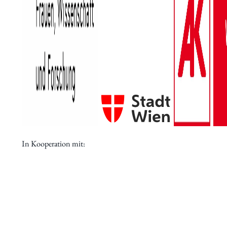
Archiv des IWK
Podcast
Videothek
Publikationen
Aufsätze
Programmdatenbank
biografiA
Kontakt
In Kooperation mit: