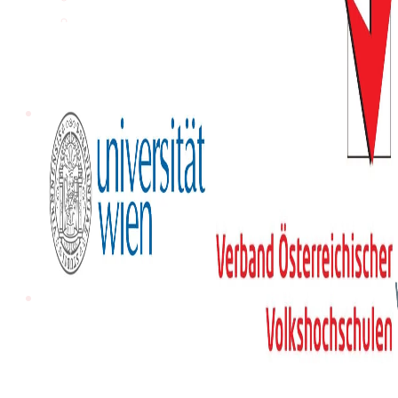
Tagungen
Präsentationen
Workshops
Vergangene
Digitales
Archiv des IWK
Podcast
Videothek
Publikationen
Aufsätze
Programmdatenbank
biografiA
Kontakt