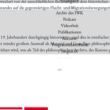
echsel von der ausschließlichen Befassung mit dem historischen 
Digitales
standes auf die gegenwärtigen Flucht- und Migrationsbewegungen
Archiv des IWK
Podcast
Videothek
Publikationen
 19. Jahrhundert durchgängig historisiert – und dies in zweifacher 
Aufsätze
der minder großem Ausmaß als Material und Grundlage philosophisch
Programmdatenbank
eben wird, was als Teil des philosophischen Archivs, des Kanons gi
biografiA
Kontakt