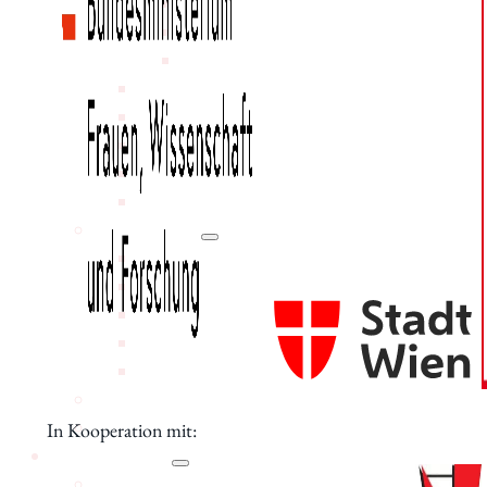
Jubiläumsjahr 80 Jahre IWK
Jubiläumsfeier 75 Jahre IWK
Jubiläumsfeier 70 Jahre IWK
Mitgliedschaft
Mitarbeiter_innen
Vorstand
Tätigkeitsberichte
Vermietung
Schwerpunkte
Bildung
Interkulturalität
Gender Studies
Kunst und Kultur
Wissen und Gesellschaft
Dokumentationsstelle Frauenforschung
Bibliothek
In Kooperation mit:
Veranstaltungen
Vortragsreihe