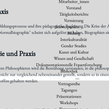
Mitarbeiter_innen
Vorstand
axis
Tätigkeitsberichte
Vermietung
ldungsprozesse und ihre pädagogische Begleitung.Die Krise der Ar
Schwerpunkte
Normalbiographie" scheint sich aufgelöst zu haben, Biographien 
Bildung
Interkulturalität
Gender Studies
ie und Praxis
Kunst und Kultur
Wissen und Gesellschaft
Dokumentationsstelle Frauenforschung
llem Philosophieren wird die Bemühung verstanden, in die philoso
Bibliothek
se nicht nur vergleichend nebeneinander gestellt, sondern so in e
Veranstaltungen
 offen gehalten werden.
Vortragsreihe
Tagungen
Präsentationen
Workshops
Vergangene