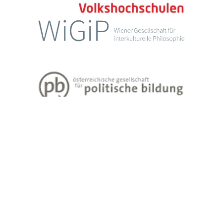
Impressum
Datenschutzerklärung
Weiter Informationen zum Lehren und Lernen Erwachsener finden Sie
unter
www.erwachsenenbildung.at