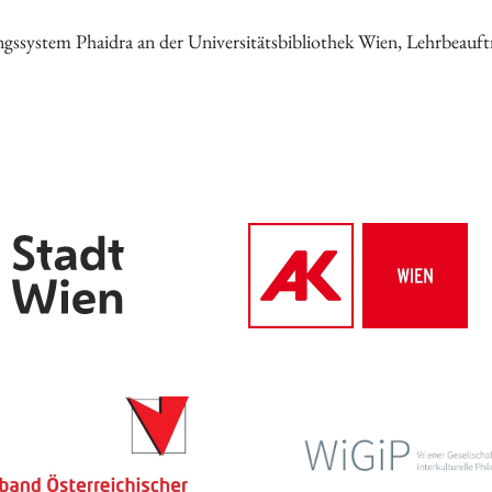
Archiv des IWK
ngssystem Phaidra an der Universitätsbibliothek Wien, Lehrbeauft
Podcast
Videothek
Publikationen
Aufsätze
Programmdatenbank
biografiA
Kontakt