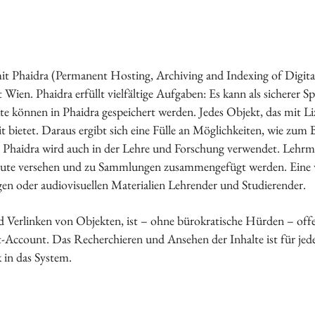
Vorstand
Tätigkeitsberichte
Vermietung
it Phaidra (Permanent Hosting, Archiving and Indexing of Digit
Bildung
Wien. Phaidra erfüllt vielfältige Aufgaben: Es kann als sicherer S
Interkulturalität
kte können in Phaidra gespeichert werden. Jedes Objekt, das mit 
Gender Studies
eit bietet. Daraus ergibt sich eine Fülle an Möglichkeiten, wie zu
Kunst und Kultur
haidra wird auch in der Lehre und Forschung verwendet. Lehrmate
Wissen und Gesellschaft
ute versehen und zu Sammlungen zusammengefügt werden. Eine wi
Dokumentationsstelle Frauenforschung
en oder audiovisuellen Materialien Lehrender und Studierender.
Bibliothek
 Verlinken von Objekten, ist – ohne bürokratische Hürden – offen
Vortragsreihe
et-Account. Das Recherchieren und Ansehen der Inhalte ist für jed
Tagungen
k in das System.
Präsentationen
Workshops
Vergangene