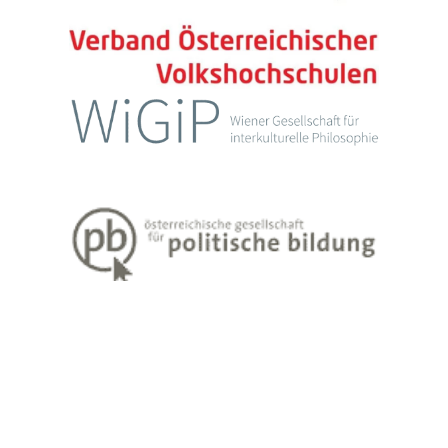
Impressum
Datenschutzerklärung
Weiter Informationen zum Lehren und Lernen Erwachsener finden Sie
unter
www.erwachsenenbildung.at