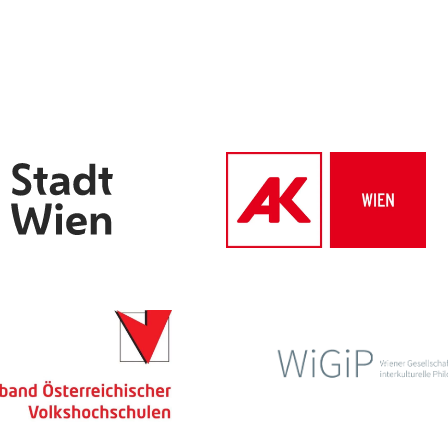
Archiv des IWK
Podcast
Videothek
Publikationen
Aufsätze
Programmdatenbank
biografiA
Kontakt