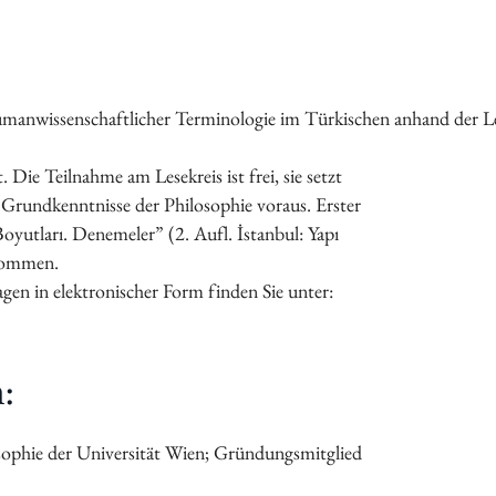
Vorstand
Tätigkeitsberichte
Vermietung
 humanwissenschaftlicher Terminologie im Türkischen anhand der Le
Bildung
Interkulturalität
 Die Teilnahme am Lesekreis ist frei, sie setzt
Gender Studies
 Grundkenntnisse der Philosophie voraus. Erster
Kunst und Kultur
oyutları. Denemeler” (2. Aufl. İstanbul: Yapı
Wissen und Gesellschaft
lkommen.
Dokumentationsstelle Frauenforschung
en in elektronischer Form finden Sie unter:
Bibliothek
Vortragsreihe
:
Tagungen
Präsentationen
Workshops
losophie der Universität Wien; Gründungsmitglied
Vergangene