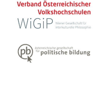
Impressum
Datenschutzerklärung
Weiter Informationen zum Lehren und Lernen Erwachsener finden Sie
unter
www.erwachsenenbildung.at