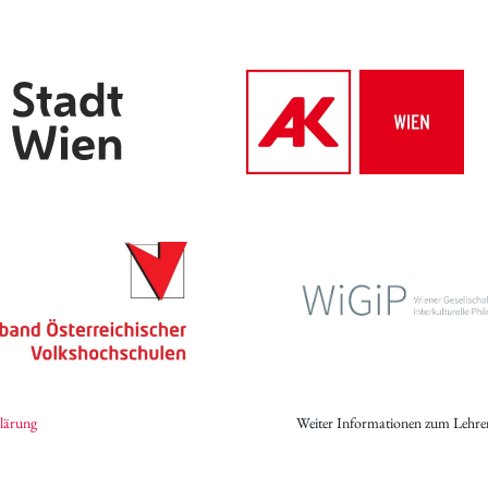
Archiv des IWK
Podcast
Videothek
Publikationen
Aufsätze
Programmdatenbank
biografiA
Kontakt
lärung
Weiter Informationen zum Lehre