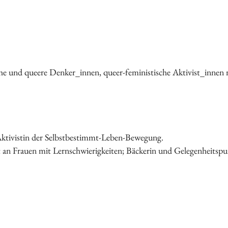
Vorstand
Tätigkeitsberichte
Vermietung
Bildung
Interkulturalität
e und queere Denker_innen, queer-feministische Aktivist_innen m
Gender Studies
Kunst und Kultur
Wissen und Gesellschaft
Dokumentationsstelle Frauenforschung
Bibliothek
 Aktivistin der Selbstbestimmt-Leben-Bewegung.
alt an Frauen mit Lernschwierigkeiten; Bäckerin und Gelegenheit
Vortragsreihe
Tagungen
Präsentationen
Workshops
Vergangene