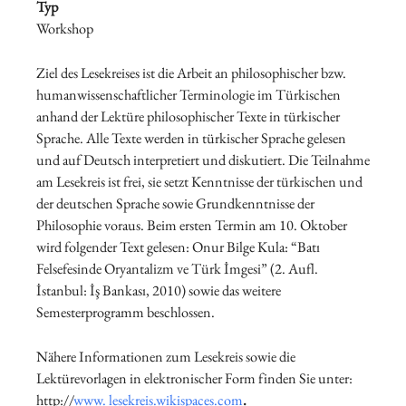
Typ
Workshop
Ziel des Lesekreises ist die Arbeit an philosophischer bzw.
humanwissenschaftlicher Terminologie im Türkischen
anhand der Lektüre philosophischer Texte in türkischer
Sprache. Alle Texte werden in türkischer Sprache gelesen
und auf Deutsch interpretiert und diskutiert. Die Teilnahme
am Lesekreis ist frei, sie setzt Kenntnisse der türkischen und
der deutschen Sprache sowie Grundkenntnisse der
Philosophie voraus. Beim ersten Termin am 10. Oktober
wird folgender Text gelesen: Onur Bilge Kula: “Batı
Felsefesinde Oryan­talizm ve Türk İmgesi” (2. Aufl.
İstanbul: İş Bankası, 2010) sowie das weitere
Semesterprogramm beschlossen.
Nähere Informationen zum Lesekreis sowie die
Lektürevorlagen in elektronischer Form finden Sie unter:
http://
www. lesekreis.wikispaces.com
.