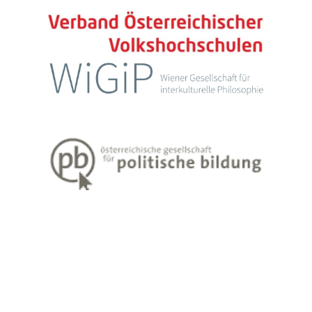
Impressum
Datenschutzerklärung
Weiter Informationen zum Lehren und Lernen Erwachsener finden Sie
unter
www.erwachsenenbildung.at