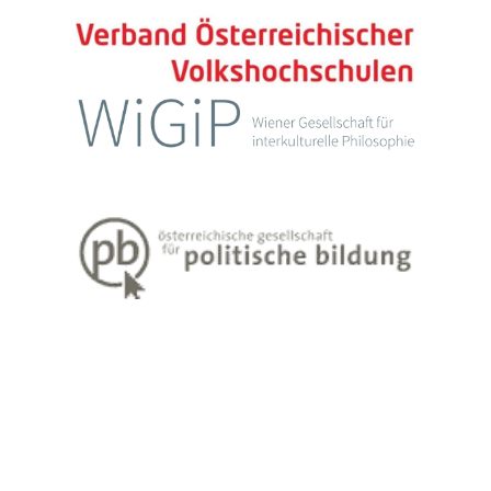
Impressum
Datenschutzerklärung
Weiter Informationen zum Lehren und Lernen Erwachsener finden Sie
unter
www.erwachsenenbildung.at