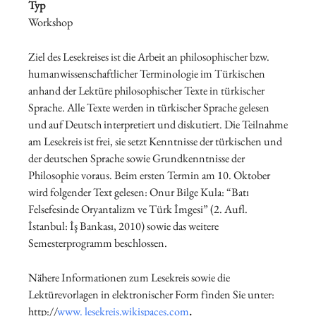
Typ
Workshop
Ziel des Lesekreises ist die Arbeit an philosophischer bzw.
humanwissenschaftlicher Terminologie im Türkischen
anhand der Lektüre philosophischer Texte in türkischer
Sprache. Alle Texte werden in türkischer Sprache gelesen
und auf Deutsch interpretiert und diskutiert. Die Teilnahme
am Lesekreis ist frei, sie setzt Kenntnisse der türkischen und
der deutschen Sprache sowie Grundkenntnisse der
Philosophie voraus. Beim ersten Termin am 10. Oktober
wird folgender Text gelesen: Onur Bilge Kula: “Batı
Felsefesinde Oryan­talizm ve Türk İmgesi” (2. Aufl.
İstanbul: İş Bankası, 2010) sowie das weitere
Semesterprogramm beschlossen.
Nähere Informationen zum Lesekreis sowie die
Lektürevorlagen in elektronischer Form finden Sie unter:
http://
www. lesekreis.wikispaces.com
.