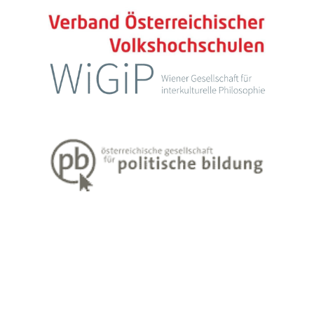
Impressum
Datenschutzerklärung
Weiter Informationen zum Lehren und Lernen Erwachsener finden Sie
unter
www.erwachsenenbildung.at