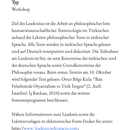
Typ
Workshop
Ziel des Lesekreises ist die Arbeit an philosophischer bzw.
humanwissenschaftlicher Terminologie im Türkischen
anhand der Lektüre philosophischer Texte in türkischer
Sprache. Alle Texte werden in türkischer Sprache gelesen
und auf Deutsch interpretiert und diskutiert. Die Teilnahme
am Lesekreis ist frei, sie setzt Kenntnisse der türkischen und
der deutschen Sprache sowie Grundkenntnisse der
Philosophie voraus. Beim ersten Termin am 10. Oktober
wird folgender Text gelesen: Onur Bilge Kula: “Batı
Felsefesinde Oryan­talizm ve Türk İmgesi” (2. Aufl.
İstanbul: İş Bankası, 2010) sowie das weitere
Semesterprogramm beschlossen.
Nähere Informationen zum Lesekreis sowie die
Lektürevorlagen in elektronischer Form finden Sie unter:
http://
www. lesekreis.wikispaces.com
.