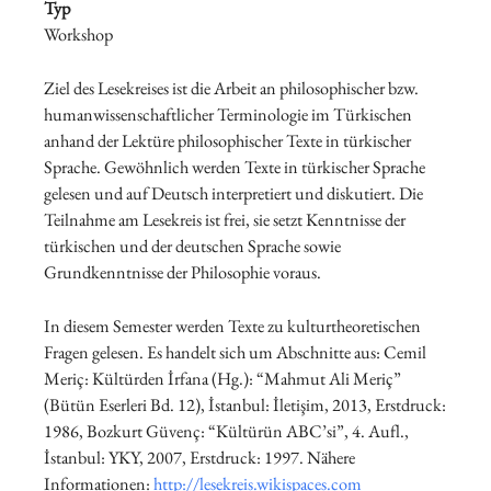
Typ
Workshop
Ziel des Lesekreises ist die Arbeit an philosophischer bzw.
humanwissenschaftlicher Terminologie im Türkischen
anhand der Lektüre philosophischer Texte in türkischer
Sprache. Gewöhnlich werden Texte in türkischer Sprache
gelesen und auf Deutsch interpretiert und diskutiert. Die
Teilnahme am Lesekreis ist frei, sie setzt Kenntnisse der
türkischen und der deutschen Sprache sowie
Grundkenntnisse der Philosophie voraus.
In diesem Semester werden Texte zu kulturtheoretischen
Fragen gelesen. Es handelt sich um Abschnitte aus: Cemil
Meriç: Kültürden İrfana (Hg.): “Mahmut Ali Meriç”
(Bütün Eserleri Bd. 12), İstanbul: İletişim, 2013, Erstdruck:
1986, Bozkurt Güvenç: “Kültürün ABC’si”, 4. Aufl.,
İstanbul: YKY, 2007, Erstdruck: 1997. Nähere
Informationen:
http://lesekreis.wikispaces.com