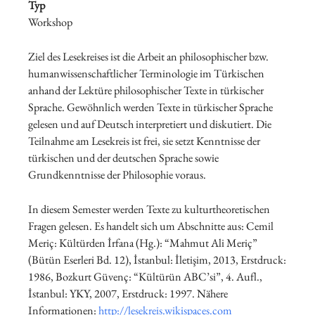
Typ
Workshop
Ziel des Lesekreises ist die Arbeit an philosophischer bzw.
humanwissenschaftlicher Terminologie im Türkischen
anhand der Lektüre philosophischer Texte in türkischer
Sprache. Gewöhnlich werden Texte in türkischer Sprache
gelesen und auf Deutsch interpretiert und diskutiert. Die
Teilnahme am Lesekreis ist frei, sie setzt Kenntnisse der
türkischen und der deutschen Sprache sowie
Grundkenntnisse der Philosophie voraus.
In diesem Semester werden Texte zu kulturtheoretischen
Fragen gelesen. Es handelt sich um Abschnitte aus: Cemil
Meriç: Kültürden İrfana (Hg.): “Mahmut Ali Meriç”
(Bütün Eserleri Bd. 12), İstanbul: İletişim, 2013, Erstdruck:
1986, Bozkurt Güvenç: “Kültürün ABC’si”, 4. Aufl.,
İstanbul: YKY, 2007, Erstdruck: 1997. Nähere
Informationen:
http://lesekreis.wikispaces.com