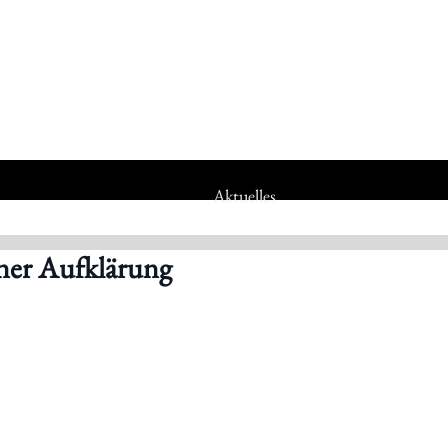
Aktuelles
ner Aufklärung
Statuten
Jubiläumsjahr 80 Jahre IWK
Jubiläumsfeier 75 Jahre IWK
Jubiläumsfeier 70 Jahre IWK
Mitgliedschaft
Mitarbeiter_innen