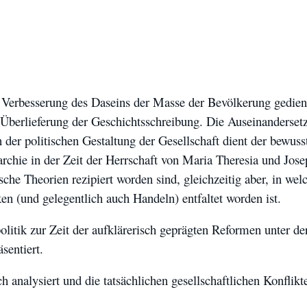
Vorstand
Tätigkeitsberichte
Vermietung
Bildung
Interkulturalität
r Verbesserung des Daseins der Masse der Bevölkerung gedie
Gender Studies
 Überlieferung der Geschichtsschreibung. Die Auseinanderset
Kunst und Kultur
 der politischen Gestaltung der Gesellschaft dient der bewus
Wissen und Gesellschaft
hie in der Zeit der Herrschaft von Maria Theresia und Josep
Dokumentationsstelle Frauenforschung
sche Theorien rezipiert worden sind, gleichzeitig aber, in we
Bibliothek
n (und gelegentlich auch Handeln) entfaltet worden ist.
Vortragsreihe
olitik zur Zeit der aufklärerisch geprägten Reformen unter de
Tagungen
sentiert.
Präsentationen
Workshops
ch analysiert und die tatsächlichen gesellschaftlichen Konfli
Vergangene