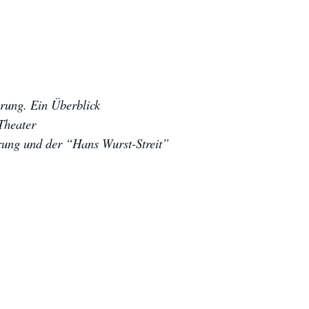
Archiv des IWK
Podcast
Videothek
Publikationen
Aufsätze
ärung. Ein Überblick
Programmdatenbank
Theater
biografiA
rung und der “Hans Wurst-Streit”
Kontakt