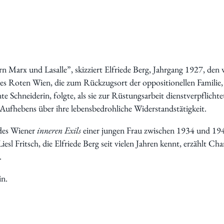
Vorstand
Tätigkeitsberichte
Vermietung
Bildung
Interkulturalität
n Marx und Lasalle”, skizziert Elfriede Berg, Jahrgang 1927, den 
Gender Studies
s Roten Wien, die zum Rückzugsort der oppositionellen Famili
Kunst und Kultur
te Schneiderin, folgte, als sie zur Rüstungsarbeit dienstverpflicht
Wissen und Gesellschaft
i Aufhebens über ihre lebensbedrohliche Widerstandstätigkeit.
Dokumentationsstelle Frauenforschung
des Wiener
inneren Exils
einer jungen Frau zwischen 1934 und 194
Bibliothek
sl Fritsch, die Elfriede Berg seit vielen Jahren kennt, erzählt Char
.
Vortragsreihe
Tagungen
n.
Präsentationen
Workshops
Vergangene