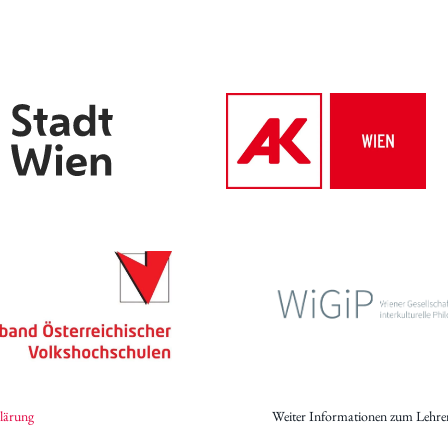
Archiv des IWK
Podcast
Videothek
Publikationen
Aufsätze
Programmdatenbank
biografiA
Kontakt
lärung
Weiter Informationen zum Lehre