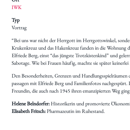
IWK
Typ
Schwerpunkte
Vortrag
“Bei uns war nicht der Herrgott im Herrgottswinkel, sonder
Krukenkreuz und das Hakenkreuz fanden in die Wohnung de
Elfriede Berg, einst “das jüngste Trotzkistenkind” und gelern
Sabotage. Wie bei Frauen häufig, machte sie später keinerle
Den Besonderheiten, Grenzen und Handlungsspielräumen 
passagen mit Elfriede Berg und Familienfotos nachgespürt. Lie
Veranstaltungen
Freundin, die auch nach 1945 ihren emanzipierten Weg ging
Helene Belndorfer:
Historikerin und promovierte Ökonomi
Elisabeth Fritsch:
Pharmazeutin im Ruhestand.