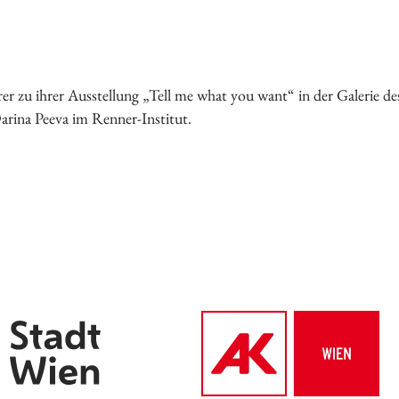
Vorstand
Tätigkeitsberichte
Vermietung
r zu ihrer Ausstellung „Tell me what you want“ in der Galerie de
Bildung
rina Peeva im Renner-Institut.
Interkulturalität
Gender Studies
Kunst und Kultur
Wissen und Gesellschaft
Dokumentationsstelle Frauenforschung
Bibliothek
Vortragsreihe
Tagungen
Präsentationen
Workshops
Vergangene