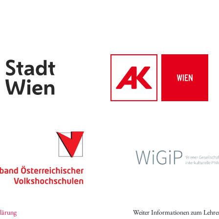
Archiv des IWK
Podcast
Videothek
Publikationen
Aufsätze
Programmdatenbank
biografiA
Kontakt
lärung
Weiter Informationen zum Lehre