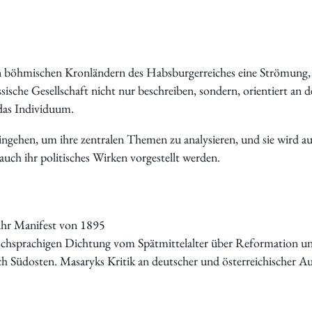
Vorstand
Tätigkeitsberichte
Vermietung
 böhmischen Kronländern des Habsburgerreiches eine Strömung, di
Bildung
ssische Gesellschaft nicht nur beschreiben, sondern, orientiert an
Interkulturalität
 das Individuum.
Gender Studies
Kunst und Kultur
gehen, um ihre zentralen Themen zu analysieren, und sie wird auf
Wissen und Gesellschaft
 auch ihr politisches Wirken vorgestellt werden.
Dokumentationsstelle Frauenforschung
Bibliothek
Vortragsreihe
 ihr Manifest von 1895
Tagungen
tschsprachigen Dichtung vom Spätmittelalter über Reformation u
Präsentationen
 Südosten. Masaryks Kritik an deutscher und österreichischer Auß
Workshops
Vergangene