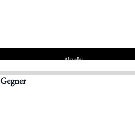
Aktuelles
 Gegner
Statuten
Jubiläumsjahr 80 Jahre IWK
Jubiläumsfeier 75 Jahre IWK
Jubiläumsfeier 70 Jahre IWK
Mitgliedschaft
Mitarbeiter_innen