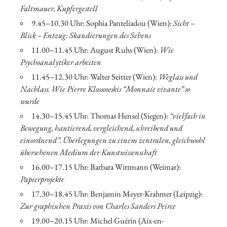
Faltmauer, Kupfergestell
9.45–10.30 Uhr: Sophia Panteliadou (Wien):
Sicht –
Blick – Entzug: Skandierungen des Sehens
11.00–11.45 Uhr: August Ruhs (Wien):
Wie
Psychoanalytiker arbeiten
11.45–12.30 Uhr: Walter Seitter (Wien):
Weglass und
Nachlass. Wie Pierre Klossowskis “Monnaie vivante” so
wurde
14.30–15.45 Uhr: Thomas Hensel (Siegen):
“vielfach in
Bewegung, hantierend, vergleichend, schreibend und
einordnend”. Überlegungen zu einem zentralen, gleichwohl
übersehenen Medium der Kunstwissenschaft
16.00–17.15 Uhr: Barbara Wittmann (Weimar):
Papierprojekte
17.30–18.45 Uhr: Benjamin Meyer-Krahmer (Leipzig):
Zur graphischen Praxis von Charles Sanders Peirce
19.00–20.15 Uhr: Michel Guérin (Aix-en-