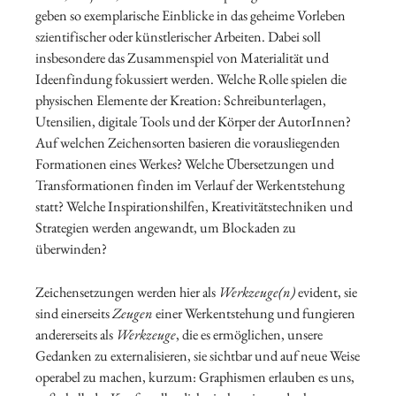
geben so exemplarische Einblicke in das geheime Vorleben
szientifischer oder künstlerischer Arbeiten. Dabei soll
insbesondere das Zusammenspiel von Materialität und
Ideenfindung fokussiert werden. Welche Rolle spielen die
physischen Elemente der Kreation: Schreibunterlagen,
Utensilien, digitale Tools und der Körper der AutorInnen?
Auf welchen Zeichensorten basieren die vorausliegenden
Formationen eines Werkes? Welche Übersetzungen und
Transformationen finden im Verlauf der Werkentstehung
statt? Welche Inspirationshilfen, Kreativitätstechniken und
Strategien werden angewandt, um Blockaden zu
überwinden?
Zeichensetzungen werden hier als
Werkzeuge(n)
evident, sie
sind einerseits
Zeugen
einer Werkentstehung und fungieren
andererseits als
Werkzeuge
, die es ermöglichen, unsere
Gedanken zu externalisieren, sie sichtbar und auf neue Weise
operabel zu machen, kurzum: Graphismen erlauben es uns,