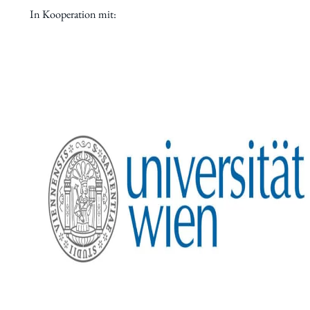
In Kooperation mit:
Aktuelles
Forschung
Institut
Statuten
Geschichte
Jubiläumsjahr 80 Jahre IWK
Jubiläumsfeier 75 Jahre IWK
Jubiläumsfeier 70 Jahre IWK
Mitgliedschaft