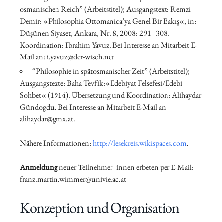
osmanischen Reich” (Arbeitstitel); Ausgangstext: Remzi
Demir: »Philosophia Ottomanica’ya Genel Bir Bakış«, in:
Düşünen Siyaset, Ankara, Nr. 8, 2008: 291–308.
Koordination: Ibrahim Yavuz. Bei Interesse an Mitarbeit E-
Mail an: i.yavuz@der-wisch.net
“Philosophie in spätosmanischer Zeit” (Arbeitstitel);
Ausgangstexte: Baha Tevfik:»Edebiyat Felsefesi/Edebi
Sohbet« (1914). Übersetzung und Koordination: Alihaydar
Gündogdu. Bei Interesse an Mitarbeit E-Mail an:
alihaydar@gmx.at.
Nähere Informationen:
http://lesekreis.wikispaces.com
.
Anmeldung
neuer Teilnehmer_innen erbeten per E-Mail:
franz.martin.wimmer@univie.ac.at
Konzeption und Organisation